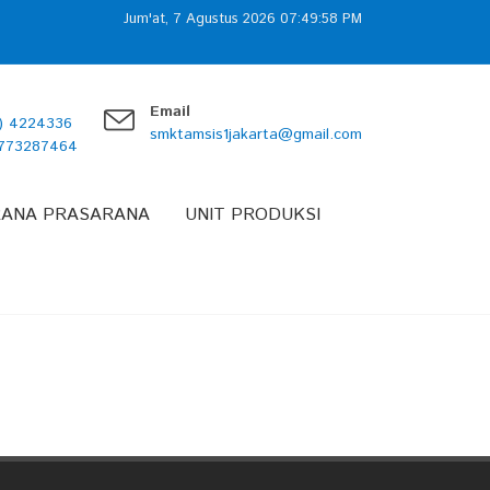
Jum'at, 7 Agustus 2026 07:49:58 PM
Email
1) 4224336
smktamsis1jakarta@gmail.com
7773287464
RANA PRASARANA
UNIT PRODUKSI