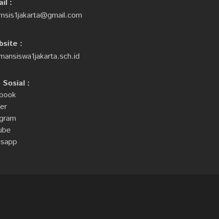
il :
msis1jakarta@gmail.com
site :
ansiswa1jakarta.sch.id
Sosial :
book
er
agram
ube
sapp