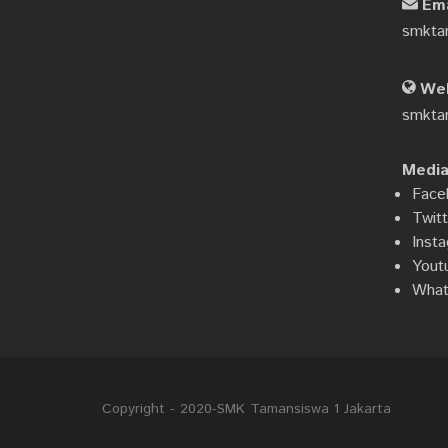
Ema
smkta
Web
smktam
Media 
Face
Twitt
Inst
Yout
What
Copyright - 2020-SMK Tamansiswa 1 Jakarta