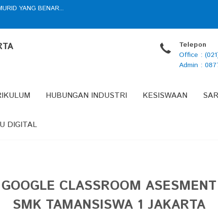
ESTER GANJIL TAHUN PELAJARAN 20...
 PENDIDIKAN PROVINSI DKI JAKA...
Telepon
RTA
UN 2025...
Office : (02
NG PENDIDIK SMK TAMANSISWA 1 ...
RI TAHUN 2025...
Admin : 08
ADMINISTRASI JAKARTA PUSAT WIL...
R NASIONAL (UHBN) DALAM RANGKA ...
URU DALAM PEMBELAJARAN MENDALAM...
RIKULUM
HUBUNGAN INDUSTRI
KESISWAAN
SA
URID YANG BENAR...
U DIGITAL
GOOGLE CLASSROOM ASESMENT
SMK TAMANSISWA 1 JAKARTA