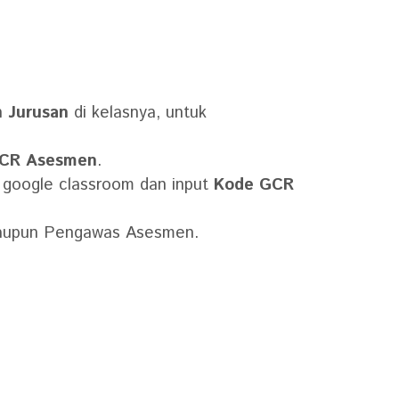
n
Jurusan
di kelasnya, untuk
GCR Asesmen
.
si google classroom dan input
Kode GCR
) maupun Pengawas Asesmen.