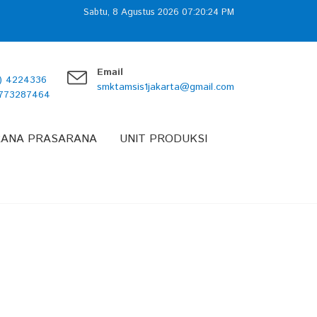
Sabtu, 8 Agustus 2026 07:20:25 PM
Email
1) 4224336
smktamsis1jakarta@gmail.com
7773287464
RANA PRASARANA
UNIT PRODUKSI